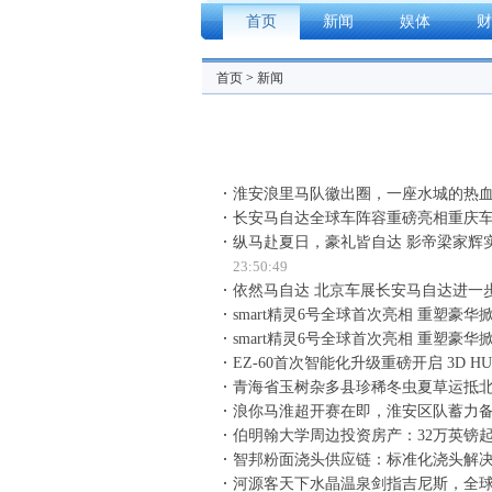
首页
新闻
娱体
财
首页
>
新闻
淮安浪里马队徽出圈，一座水城的热
长安马自达全球车阵容重磅亮相重庆车展
纵马赴夏日，豪礼皆自达 影帝梁家辉实力
23:50:49
依然马自达 北京车展长安马自达进一
smart精灵6号全球首次亮相 重塑豪
smart精灵6号全球首次亮相 重塑豪
EZ-60首次智能化升级重磅开启 3D H
青海省玉树杂多县珍稀冬虫夏草运抵
浪你马淮超开赛在即，淮安区队蓄力
伯明翰大学周边投资房产：32万英镑
智邦粉面浇头供应链：标准化浇头解
河源客天下水晶温泉剑指吉尼斯，全