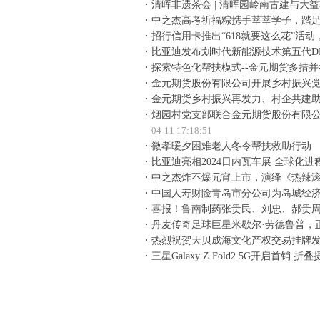
清晖非遗茶会 | 清晖园岭南古建与大
中之杰高考祈福粽携手莘莘学子，踏
招行信用卡推出“618就要这么花”活
比亚迪发布划时代新能源技术第五代D
探索特色化帮扶模式--金元期货多措
金元期货股份有限公司开展乡村振兴
金元期货乡村振兴再发力、村企共建
烟园村党支部联合金元期货股份有限
04-11 17:18:51
微孝暖夕困难老人冬令帮扶救助行动
比亚迪亮相2024日内瓦车展 全球化进
中之杰炸不爆元宵上市，演绎《热辣
中国人寿财险青岛市分公司为岛城经济
喜报！鲁南制药张贵民、刘忠、郝贵周
丹麦传奇足球巨星米歇尔·劳德鲁普，
热烈祝贺天贝成海文化产权交易挂牌
三星Galaxy Z Fold2 5G开启首销 