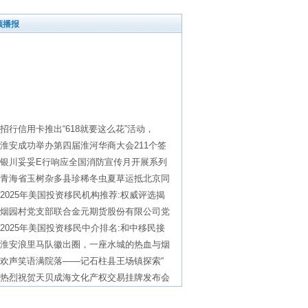
频播报
招行信用卡推出“618就要这么花”活动，
淮安成功举办第四届淮河华商大会211个签
银川妥妥E行响应全国消防宣传月开展系列
青海省玉树杂多县珍稀冬虫夏草运抵北京同
2025年美国投资移民机构推荐:权威评选揭
烟园村党支部联合金元期货股份有限公司党
2025年美国投资移民中介排名:和中移民接
淮安浪里马队徽出圈，一座水城的热血与烟
欢声笑语满院落——记石柱县王场镇探索“
热烈祝贺天贝成海文化产权交易挂牌发布会