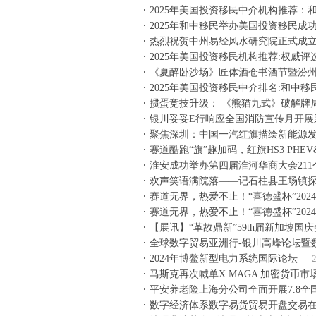
2025年美国投资移民中介机构推荐：
2025年和中移民举办美国投资移民成
热烈祝贺中州易经风水研究院正式成
2025年美国投资移民机构推荐:权威评
《夏醉卧沙场》匠体酒仓书酒节暨汾
2025年美国投资移民中介排名:和中
掼蛋竞技升级： 《熊猫九式》破解牌
银川妥妥E行响应全国消防宣传月开展
聚焦深圳：中国一汽红旗描绘新能源
赛道酷跑“旗”趣加码，红旗HS3 PHEV
淮安成功举办第四届淮河华商大会211个
欢声笑语满院落——记石柱县王场镇探
赛道无界，热爱不止！“喜德盛杯”202
赛道无界，热爱不止！“喜德盛杯”202
【展讯】“革故鼎新”59th届新加坡国庆
全球数字贸易亚洲行-银川高峰论坛暨
2024年博鳌新型电力系统国际论坛
2
马斯克再次喊单X MAGA 加密货币
平安养老险上海分公司全面开展7.8
数字经济体系数字易货贸易开盘交易