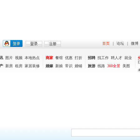
首页
|
论坛
|
微博
讯
图片
视频
本地热点
商家
餐馆
优惠
打折
招聘
找工作
聘人才
就业
产
新房
租房
家居装修
婚嫁
新娘
常识
婚铺
旅游
线路
360全景
美图