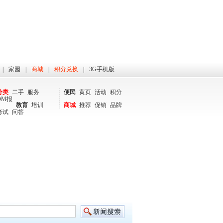
|
家园
|
商城
|
积分兑换
|
3G手机版
分类
二手
服务
便民
黄页
活动
积分
DM报
教育
培训
商城
推荐
促销
品牌
考试
问答