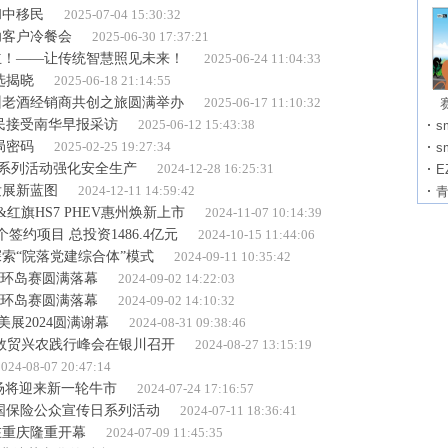
和中移民
2025-07-04 15:30:32
功客户冷餐会
2025-06-30 17:37:21
立！——让传统智慧照见未来！
2025-06-24 11:04:33
选揭晓
2025-06-18 21:14:55
州老酒经销商共创之旅圆满举办
2025-06-17 11:10:32
移民接受南华早报采访
2025-06-12 15:43:38
s
局密码
2025-02-25 19:27:34
s
系列活动强化安全生产
2024-12-28 16:25:31
E
发展新蓝图
2024-12-11 14:59:42
&红旗HS7 PHEV惠州焕新上市
2024-11-07 10:14:39
签约项目 总投资1486.4亿元
2024-10-15 11:44:06
索“院落党建综合体”模式
2024-09-11 10:35:42
4环岛赛圆满落幕
2024-09-02 14:22:03
4环岛赛圆满落幕
2024-09-02 14:10:32
美展2024圆满谢幕
2024-08-31 09:38:46
数贸兴农践行峰会在银川召开
2024-08-27 13:15:19
024-08-07 20:47:14
市场将迎来新一轮牛市
2024-07-24 17:16:57
全国保险公众宣传日系列活动
2024-07-11 18:36:41
在重庆隆重开幕
2024-07-09 11:45:35